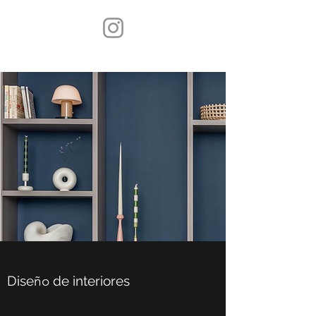
Dise
ño
de interiores